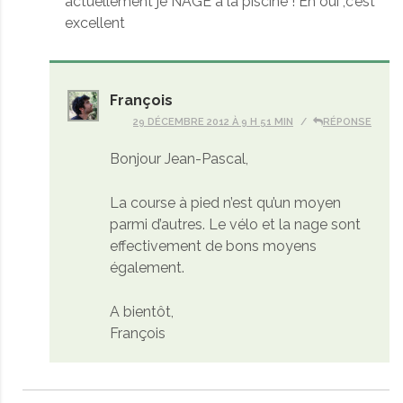
actuellement je NAGE à la piscine ! Eh oui ,c’est
excellent
François
29 DÉCEMBRE 2012 À 9 H 51 MIN
RÉPONSE
Bonjour Jean-Pascal,
La course à pied n’est qu’un moyen
parmi d’autres. Le vélo et la nage sont
effectivement de bons moyens
également.
A bientôt,
François