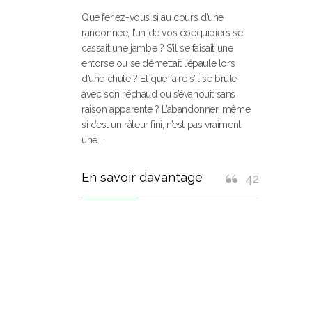
Que feriez-vous si au cours d’une
randonnée, l’un de vos coéquipiers se
cassait une jambe ? S’il se faisait une
entorse ou se démettait l’épaule lors
d’une chute ? Et que faire s’il se brûle
avec son réchaud ou s’évanouit sans
raison apparente ? L’abandonner, même
si c’est un râleur fini, n’est pas vraiment
une...
En savoir davantage
42