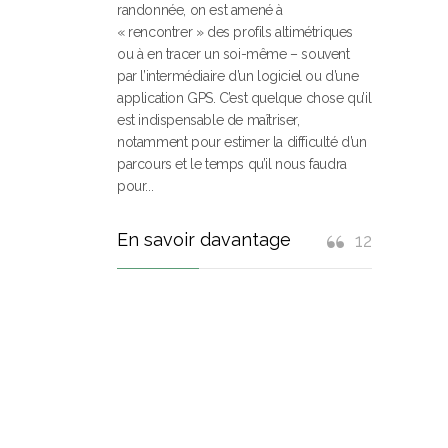
randonnée, on est amené à
« rencontrer » des profils altimétriques
ou à en tracer un soi-même – souvent
par l’intermédiaire d’un logiciel ou d’une
application GPS. C’est quelque chose qu’il
est indispensable de maîtriser,
notamment pour estimer la difficulté d’un
parcours et le temps qu’il nous faudra
pour...
En savoir davantage
12