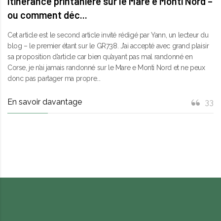
Itinérance printanière sur le Mare e Monti Nord –
ou comment déc...
Cet article est le second article invité rédigé par Yann, un lecteur du
blog – le premier étant sur le GR738. J’ai accepté avec grand plaisir
sa proposition d’article car bien qu’ayant pas mal randonné en
Corse, je n’ai jamais randonné sur le Mare e Monti Nord et ne peux
donc pas partager ma propre...
En savoir davantage
33