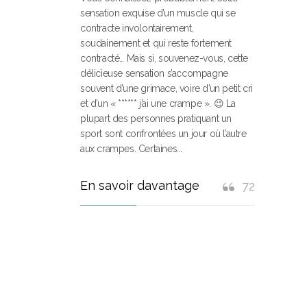
sensation exquise d’un muscle qui se
contracte involontairement,
soudainement et qui reste fortement
contracté… Mais si, souvenez-vous, cette
délicieuse sensation s’accompagne
souvent d’une grimace, voire d’un petit cri
et d’un « ****** j’ai une crampe ». 😉 La
plupart des personnes pratiquant un
sport sont confrontées un jour où l’autre
aux crampes. Certaines...
En savoir davantage
72